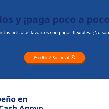
los y ¡paga poco a poco
 tus artículos favoritos con pagos flexibles. ¿No sa
Escribir A Sucursal
peño en
 Cash Apoyo