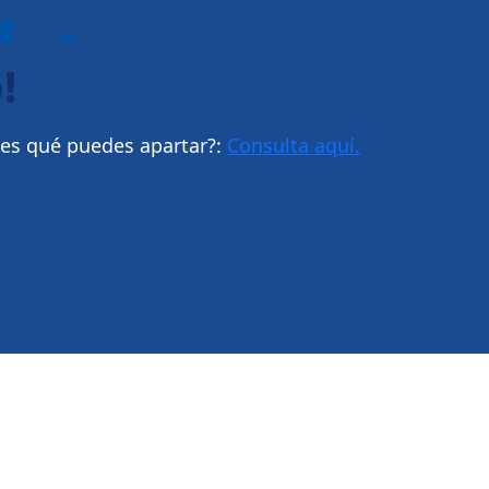
!
bes qué puedes apartar?:
Consulta aquí.