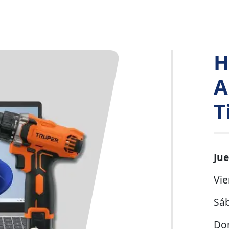
H
A
T
Ju
Vie
Sá
Do