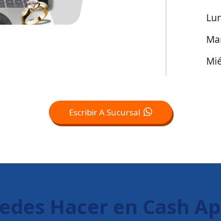
Lu
Ma
Mié
Escribir A Sucursal
uedes Hacer en Cash A