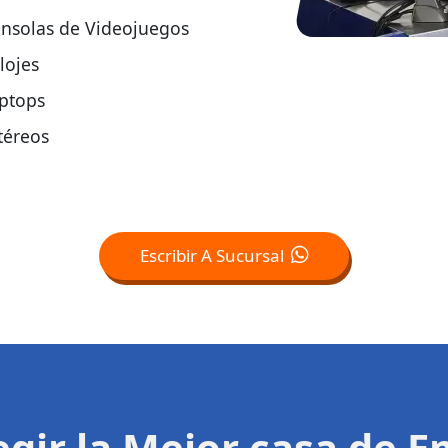
nsolas de Videojuegos
lojes
ptops
téreos
Escribir A Sucursal
legir la Mejor casa de 