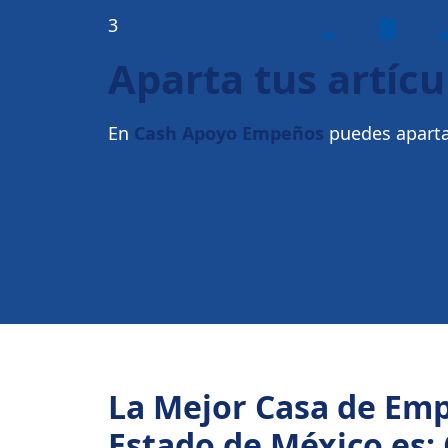
3
Aparta tus artícu
En
Cash Apoyo Empeños
puedes apartar
La Mejor Casa de Em
Estado de México es: