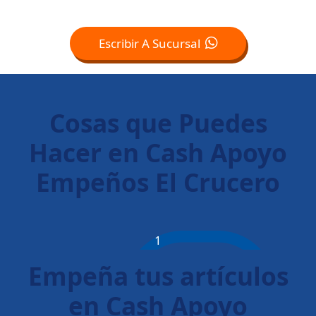
Escribir A Sucursal
Cosas que Puedes
Hacer en Cash Apoyo
Empeños El Crucero
1
Empeña tus artículos
en Cash Apoyo