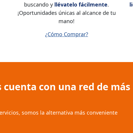
buscando y
llévatelo fácilmente
.
l
¡Oportunidades únicas al alcance de tu
mano!
¿Cómo Comprar?
 cuenta con una red de más
ervicios, somos la alternativa más conveniente