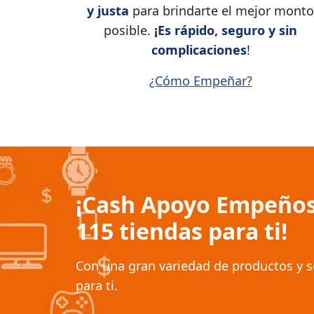
y justa
para brindarte el mejor monto
posible.
¡Es rápido, seguro y sin
complicaciones
!
¿Cómo Empeñar?
¡Cash Apoyo Empeños
115 tiendas para ti!
Con una gran variedad de productos y s
para ti.