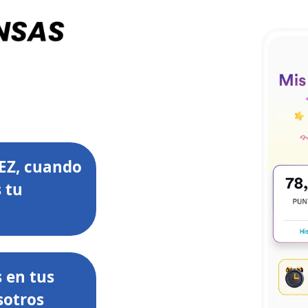
EZ, cuando
 tu
s en tus
sotros