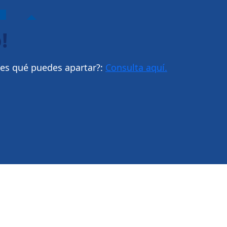
!
bes qué puedes apartar?:
Consulta aquí.