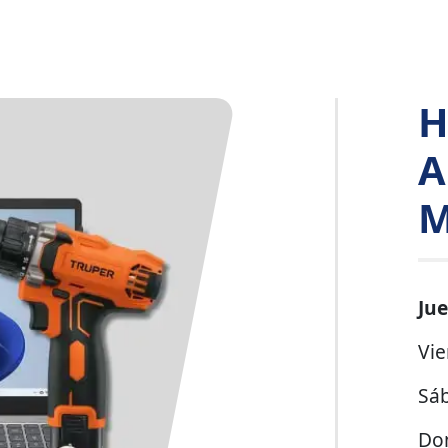
H
A
M
Ju
Vie
Sá
Do