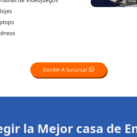
nsolas de Videojuegos
lojes
ptops
téreos
Escribir A Sucursal
legir la Mejor casa de 