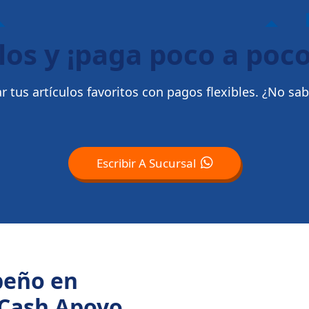
los y ¡paga poco a poco
 tus artículos favoritos con pagos flexibles. ¿No sa
Escribir A Sucursal
peño en
 Cash Apoyo