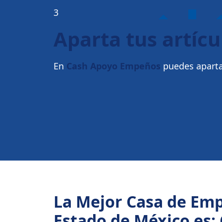
3
Aparta tus artícu
En
Cash Apoyo Empeños
puedes apartar
La Mejor Casa de Em
Estado de México es: