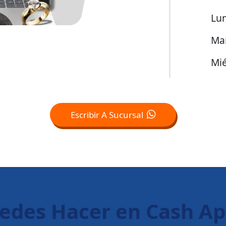
Lu
Ma
Mié
Escribir A Sucursal
uedes Hacer en Cash A