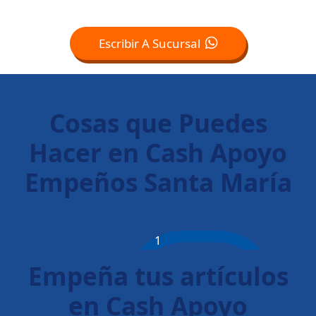
Escribir A Sucursal
Cosas que Puedes
Hacer en Cash Apoyo
Empeños Santa María
1
Empeña tus artículos
en Cash Apoyo