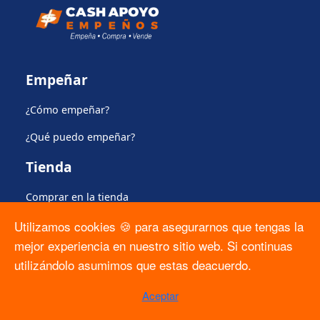
Empeñar
¿Cómo empeñar?
¿Qué puedo empeñar?
Tienda
Comprar en la tienda
Utilizamos cookies 🍪 para asegurarnos que tengas la
Apartado
mejor experiencia en nuestro sitio web. Si continuas
Plan de protección del producto
utilizándolo asumimos que estas deacuerdo.
Regulación
Aceptar
Formato Solicitud ARCO