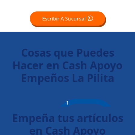
Escribir A Sucursal
Cosas que Puedes
Hacer en Cash Apoyo
Empeños La Pilita
1
Empeña tus artículos
en Cash Apoyo