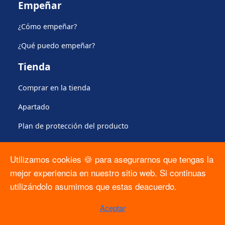
Empeñar
¿Cómo empeñar?
¿Qué puedo empeñar?
Tienda
Comprar en la tienda
Apartado
Plan de protección del producto
Regulación
Utilizamos cookies 🍪 para asegurarnos que tengas la
Formato Solicitud ARCO
mejor experiencia en nuestro sitio web. Si continuas
utilizándolo asumimos que estas deacuerdo.
Contrato PLO
Calculadora del CAT
Aceptar