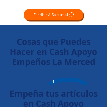
Escribir A Sucursal
Cosas que Puedes
Hacer en Cash Apoyo
Empeños La Merced
1
Empeña tus artículos
en Cash Apoyo