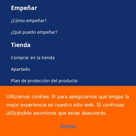
Empeñar
¿Cómo empeñar?
¿Qué puedo empeñar?
Tienda
Comprar en la tienda
Apartado
Plan de protección del producto
Regulación
Utilizamos cookies 🍪 para asegurarnos que tengas la
mejor experiencia en nuestro sitio web. Si continuas
Formato Solicitud ARCO
utilizándolo asumimos que estas deacuerdo.
Contrato PLO
Aceptar
Calculadora del CAT