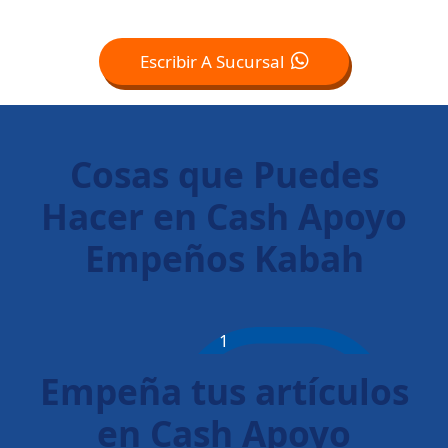
Escribir A Sucursal
Cosas que Puedes
Hacer en Cash Apoyo
Empeños Kabah
1
Empeña tus artículos
en Cash Apoyo