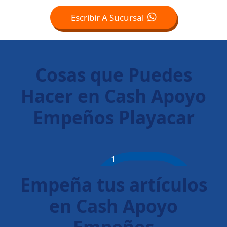
Escribir A Sucursal
Cosas que Puedes
Hacer en Cash Apoyo
Empeños Playacar
1
Empeña tus artículos
en Cash Apoyo
Empeños