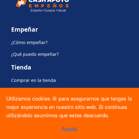
Empeñar
¿Cómo empeñar?
¿Qué puedo empeñar?
Tienda
Comprar en la tienda
Apartado
Utilizamos cookies 🍪 para asegurarnos que tengas la
Plan de protección del producto
mejor experiencia en nuestro sitio web. Si continuas
utilizándolo asumimos que estas deacuerdo.
Regulación
Aceptar
Formato Solicitud ARCO