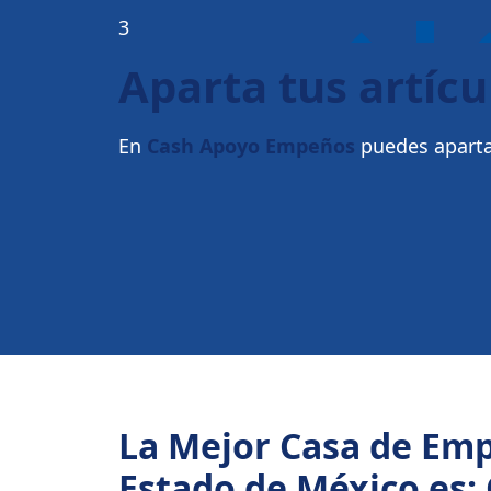
3
Aparta tus artícu
En
Cash Apoyo Empeños
puedes apartar
La Mejor Casa de Em
Estado de México es: