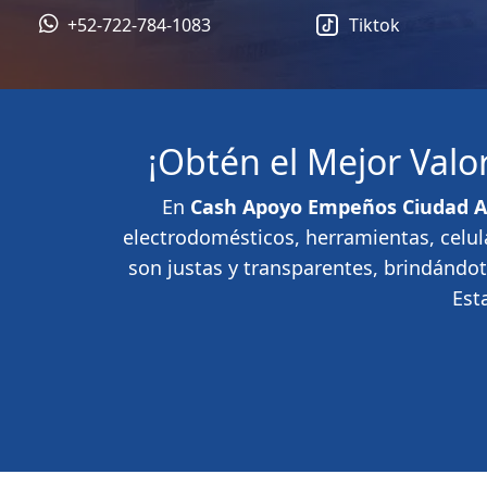
+52-722-784-1083
Tiktok
¡Obtén el Mejor Val
En
Cash Apoyo Empeños Ciudad A
electrodomésticos, herramientas, celul
son justas y transparentes, brindándo
Est