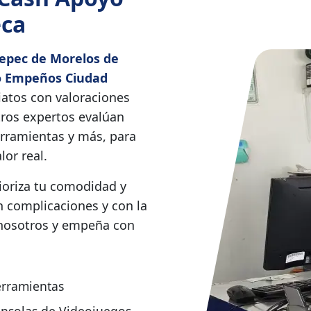
eca
tepec de Morelos de
o Empeños Ciudad
atos con valoraciones
tros expertos evalúan
herramientas y más, para
or real.
rioriza tu comodidad y
n complicaciones y con la
 nosotros y empeña con
rramientas