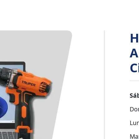
H
A
C
Sá
Do
Lu
Ma