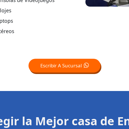
nsolas de Videojuegos
lojes
ptops
téreos
Escribir A Sucursal
legir la Mejor casa de 