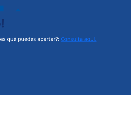
!
bes qué puedes apartar?:
Consulta aquí.