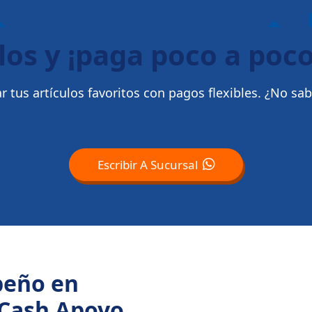
los y ¡paga poco a poco
 tus artículos favoritos con pagos flexibles. ¿No sa
Escribir A Sucursal
peño en
 Cash Apoyo