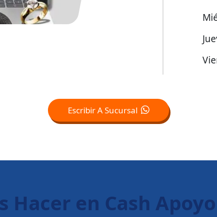
Mié
Jue
Vie
Escribir A Sucursal
s Hacer en Cash Apoy