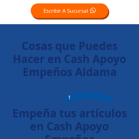
Escribir A Sucursal
Cosas que Puedes
Hacer en Cash Apoyo
Empeños Aldama
1
Empeña tus artículos
en Cash Apoyo
Empeños