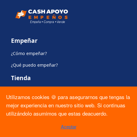
Empeñar
¿Cómo empeñar?
¿Qué puedo empeñar?
Tienda
Comprar en la tienda
Utilizamos cookies 🍪 para asegurarnos que tengas la
Apartado
mejor experiencia en nuestro sitio web. Si continuas
utilizándolo asumimos que estas deacuerdo.
Plan de protección del producto
Regulación
Aceptar