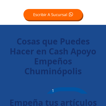
Escribir A Sucursal
Cosas que Puedes
Hacer en Cash Apoyo
Empeños
Chuminópolis
1
Empeña tus artículos