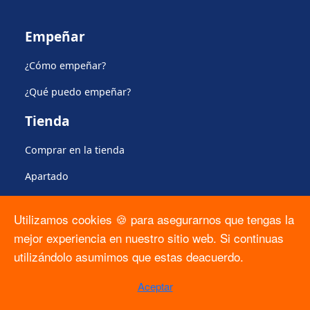
Empeñar
¿Cómo empeñar?
¿Qué puedo empeñar?
Tienda
Comprar en la tienda
Apartado
Plan de protección del producto
Utilizamos cookies 🍪 para asegurarnos que tengas la
Regulación
mejor experiencia en nuestro sitio web. Si continuas
utilizándolo asumimos que estas deacuerdo.
Formato Solicitud ARCO
Aceptar
Contrato PLO