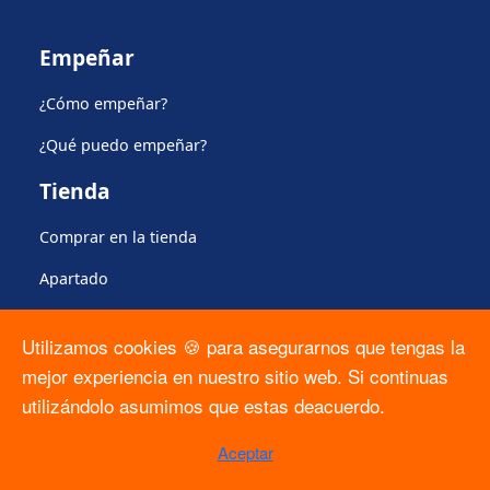
Empeñar
¿Cómo empeñar?
¿Qué puedo empeñar?
Tienda
Comprar en la tienda
Apartado
Plan de protección del producto
Utilizamos cookies 🍪 para asegurarnos que tengas la
Regulación
mejor experiencia en nuestro sitio web. Si continuas
utilizándolo asumimos que estas deacuerdo.
Formato Solicitud ARCO
Aceptar
Contrato PLO