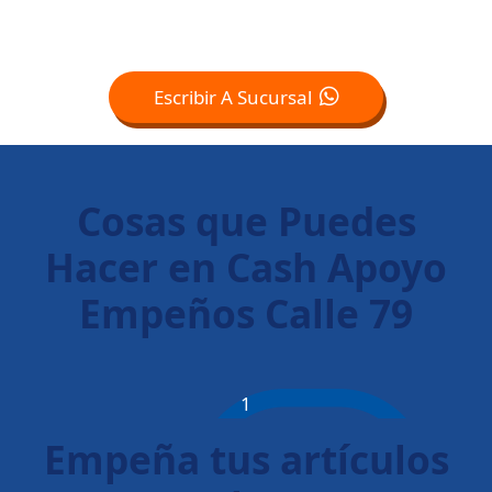
Escribir A Sucursal
Cosas que Puedes
Hacer en Cash Apoyo
Empeños Calle 79
1
Empeña tus artículos