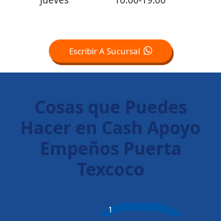
Escribir A Sucursal
Cosas que Puedes
Hacer en Cash Apoyo
Empeños Puerta
Texcoco
1