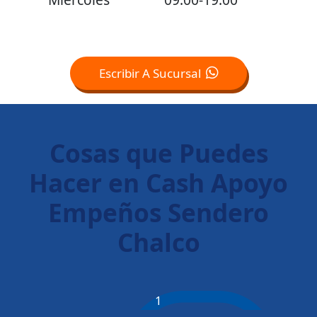
Escribir A Sucursal
Cosas que Puedes
Hacer en Cash Apoyo
Empeños Sendero
Chalco
1