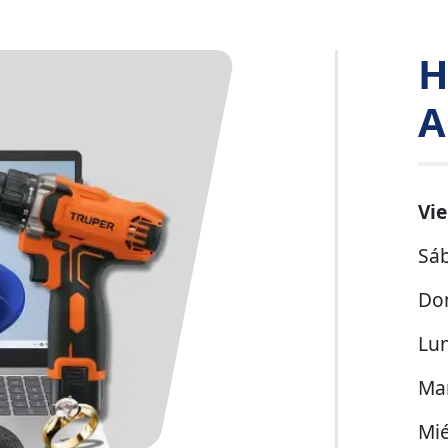
H
A
Vi
Sá
Do
Lu
Ma
Mié