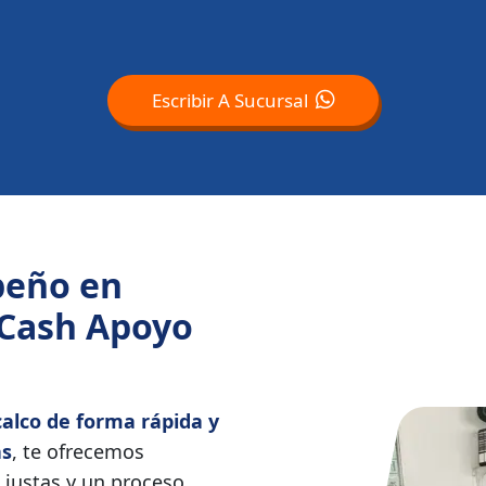
Escribir A Sucursal
peño en
 Cash Apoyo
alco de forma rápida y
as
, te ofrecemos
justas y un proceso