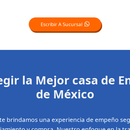
Escribir A Sucursal
legir la Mejor casa de 
de México
 te brindamos una experiencia de empeño seg
ciamiento y compra. Nuestro enfoque en la tra