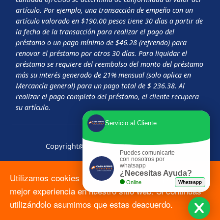
artículo. Por ejemplo, una transacción de empeño con un
artículo valorado en $190.00 pesos tiene 30 días a partir de
la fecha de la transacción para realizar el pago del
préstamo o un pago mínimo de $46.28 (refrendo) para
renovar el préstamo por otros 30 días. Para liquidar el
préstamo se requiere del reembolso del monto del préstamo
más su interés generado de 21% mensual (solo aplica en
Mercancía general) para un pago total de $ 236.38. Al
realizar el pago completo del préstamo, el cliente recupera
su artículo.
Servicio al Cliente
Copyright@2026 Cash Apoyo Empeños
Puedes comunicarte
con nosotros por
whatsapp
Aviso de
Términos y
Ez+ Mx Términos y
¿Necesitas Ayuda?
Utilizamos cookies 🍪 para asegurarnos que tengas la
Privacidad
Condiciones
Condiciones
Online
Whatsapp
mejor experiencia en nuestro sitio web. Si continuas
utilizándolo asumimos que estas deacuerdo.