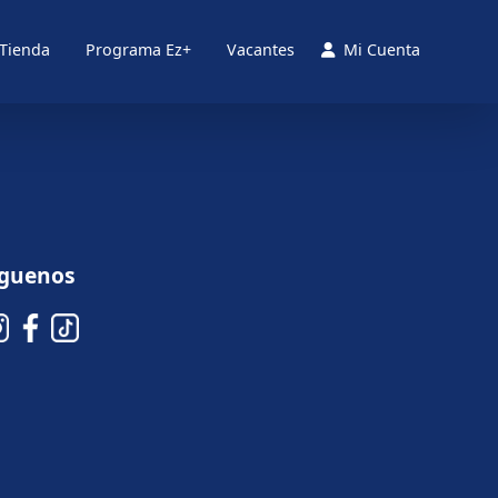
 Tienda
Programa Ez+
Vacantes
Mi Cuenta
íguenos