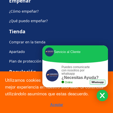
Empeñar
¿Cómo empeñar?
¿Qué puedo empeñar?
Tienda
Comprar en la tienda
Apartado
Servicio al Cliente
Plan de protección del producto
Puedes comunicarte
Regulación
con nosotros por
whatsapp
¿Necesitas Ayuda?
Utilizamos cookies 🍪 para asegurarnos que tengas la
Formato Solicitud ARCO
Online
Whatsapp
mejor experiencia en nuestro sitio web. Si continuas
Contrato PLO
utilizándolo asumimos que estas deacuerdo.
Calculadora del CAT
Aceptar
Políticas Globales