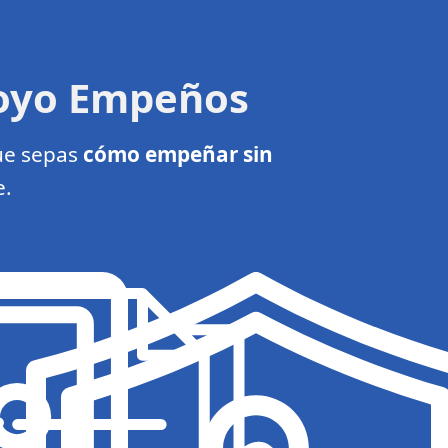
poyo Empeños
ue sepas
cómo empeñar sin
e.