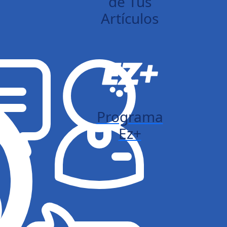
de Tus
Artículos
Programa
Ez+